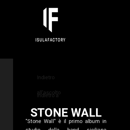
Indietro
all'ascolto
Indietro a
STONE WALL
musica
"Stone Wall" è il primo album in