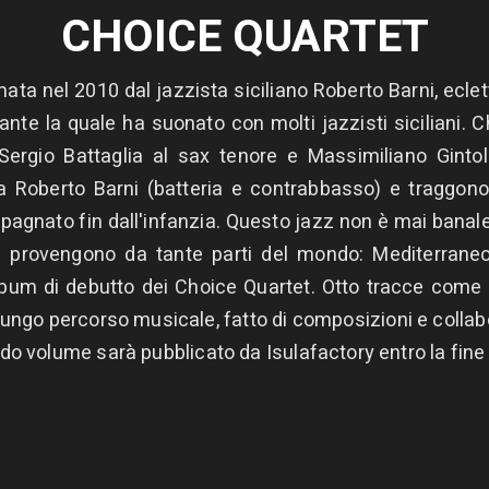
CHOICE QUARTET
ata nel 2010 dal jazzista siciliano Roberto Barni, ecle
urante la quale ha suonato con molti jazzisti siciliani
ergio Battaglia al sax tenore e Massimiliano Gintoli
 Roberto Barni (batteria e contrabbasso) e traggono 
gnato fin dall'infanzia. Questo jazz non è mai banale,
 provengono da tante parti del mondo: Mediterraneo
l'album di debutto dei Choice Quartet. Otto tracce come
 lungo percorso musicale, fatto di composizioni e collab
ondo volume sarà pubblicato da Isulafactory entro la fin